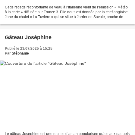
Cette recette réconfortante de veau à l’italienne vient de l’émission « Météo
à la carte » diffusée sur France 3. Elle nous est donnée par la chef anglaise
Jane du chalet « La Tuvière » qui se situe à Jarrier en Savoie, proche de
l’Italie. Les quantités...
Gâteau Joséphine
Publié le 23/07/2025 à 15:25
Par
Stéphanie
Le gâteau Joséphine est une recette d’antan popularisée grâce aux paquets