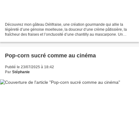
Découvrez mon gâteau Délifraise, une création gourmande qui allie la
légèreté d’une génoise moelleuse, la douceur d’une crème pâtissière, la
fraîcheur des fraises et l’onctuosité d’une chantilly au mascarpone. Un
dessert raffiné qui célèbre la fraise...
Pop-corn sucré comme au cinéma
Publié le 23/07/2025 à 18:42
Par
Stéphanie