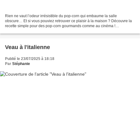
Rien ne vaut l’odeur irrésistible du pop-corn qui embaume la salle
obscure… Et si vous pouviez retrouver ce plaisir à la maison ? Découvre la
recette simple pour des pop-corn gourmands comme au cinéma !
Ingrédients pour 4 personnes 1 petite tasse de maïs...
Veau à l'italienne
Publié le 23/07/2025 à 18:18
Par
Stéphanie