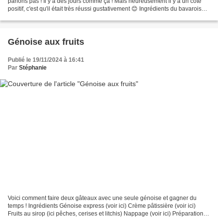
parlons pas ! Il y a des jours comme ça ! Mais heureusement il y a un côté
positif, c'est qu'il était très réussi gustativement 😊 Ingrédients du bavarois
(pour un cercle assez...
Génoise aux fruits
Publié le 19/11/2024 à 16:41
Par
Stéphanie
Voici comment faire deux gâteaux avec une seule génoise et gagner du
temps ! Ingrédients Génoise express (voir ici) Crème pâtissière (voir ici)
Fruits au sirop (ici pêches, cerises et litchis) Nappage (voir ici) Préparation