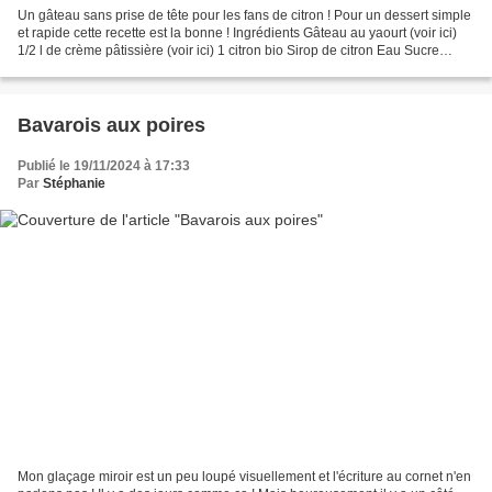
Un gâteau sans prise de tête pour les fans de citron ! Pour un dessert simple
et rapide cette recette est la bonne ! Ingrédients Gâteau au yaourt (voir ici)
1/2 l de crème pâtissière (voir ici) 1 citron bio Sirop de citron Eau Sucre
glace Préparation...
Bavarois aux poires
Publié le 19/11/2024 à 17:33
Par
Stéphanie
Mon glaçage miroir est un peu loupé visuellement et l'écriture au cornet n'en