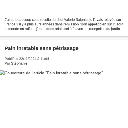
J'aime beaucoup cette recette du chef Valérie Saignie, je l'avais relevée sur
France 3 il y a plusieurs années dans l'émission "Bon appétit bien sûr !". Tout
le monde en raffole, j'en ai donc refais cet été avec les courgettes du jardin,
qu'est-ce que...
Pain inratable sans pétrissage
Publié le 22/11/2024 à 11:04
Par
Stéphanie