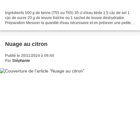
Ingrédients 500 g de farine (T55 ou T65) 35 cl d'eau tiède 1,5 càc de sel 1
càc de sucre 20 g de levure fraîche ou 1 sachet de levure déshydratée
Préparation Mesurer la quantité d'eau nécessaire et en prélever une petite
quantité pour y délayer la levure....
Nuage au citron
Publié le 20/11/2024 à 09:44
Par
Stéphanie