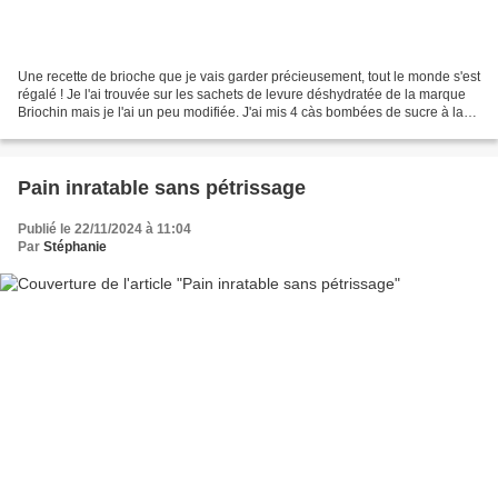
Une recette de brioche que je vais garder précieusement, tout le monde s'est
régalé ! Je l'ai trouvée sur les sachets de levure déshydratée de la marque
Briochin mais je l'ai un peu modifiée. J'ai mis 4 càs bombées de sucre à la
place de 2, puis 1 sachet...
Pain inratable sans pétrissage
Publié le 22/11/2024 à 11:04
Par
Stéphanie