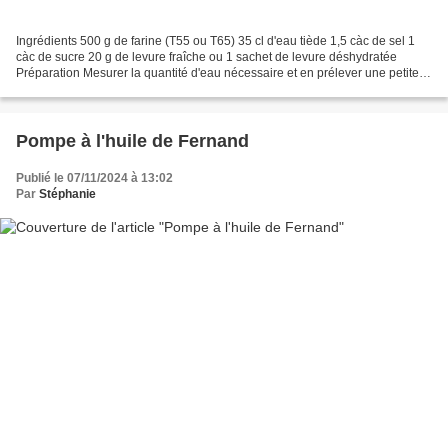
Ingrédients 500 g de farine (T55 ou T65) 35 cl d'eau tiède 1,5 càc de sel 1
càc de sucre 20 g de levure fraîche ou 1 sachet de levure déshydratée
Préparation Mesurer la quantité d'eau nécessaire et en prélever une petite
quantité pour y délayer la levure....
Pompe à l'huile de Fernand
Publié le 07/11/2024 à 13:02
Par
Stéphanie