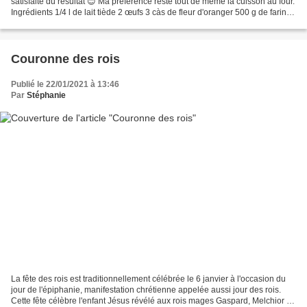
satisfaite du résultat 😊 Ma préférence reste tout de même la cuisson au four.
Ingrédients 1/4 l de lait tiède 2 œufs 3 càs de fleur d'oranger 500 g de farine
100 g de sucre 1 sachet...
Couronne des rois
Publié le 22/01/2021 à 13:46
Par
Stéphanie
La fête des rois est traditionnellement célébrée le 6 janvier à l'occasion du
jour de l'épiphanie, manifestation chrétienne appelée aussi jour des rois.
Cette fête célèbre l'enfant Jésus révélé aux rois mages Gaspard, Melchior et