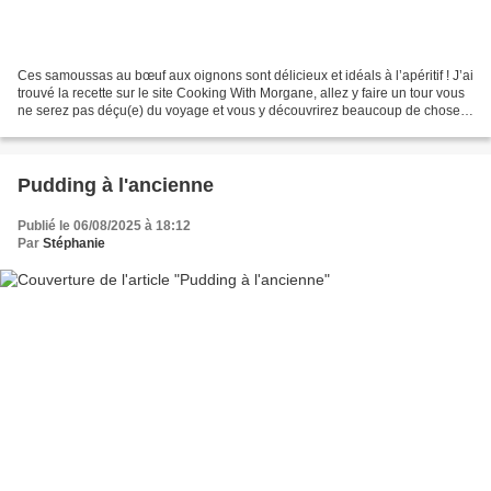
Ces samoussas au bœuf aux oignons sont délicieux et idéals à l’apéritif ! J’ai
trouvé la recette sur le site Cooking With Morgane, allez y faire un tour vous
ne serez pas déçu(e) du voyage et vous y découvrirez beaucoup de choses !
J’ai juste rajouté...
Pudding à l'ancienne
Publié le 06/08/2025 à 18:12
Par
Stéphanie