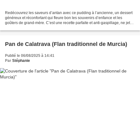
Redécouvrez les saveurs d’antan avec ce pudding à l’ancienne, un dessert
généreux et réconfortant qui fleure bon les souvenirs d’enfance et les
goûters de grand-mère. C’est une recette parfaite et anti-gaspillage, ne jeter
plus votre pain rassis ! Ingrédients...
Pan de Calatrava (Flan traditionnel de Murcia)
Publié le 06/08/2025 à 14:41
Par
Stéphanie