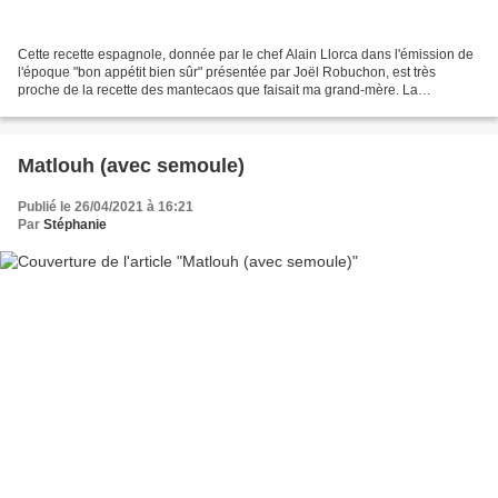
Cette recette espagnole, donnée par le chef Alain Llorca dans l'émission de
l'époque "bon appétit bien sûr" présentée par Joël Robuchon, est très
proche de la recette des mantecaos que faisait ma grand-mère. La
différence c'est qu'ici ils sont préparés...
Matlouh (avec semoule)
Publié le 26/04/2021 à 16:21
Par
Stéphanie