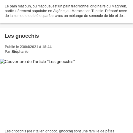
Le pain matlouh, ou matloue, est un pain traditionnel originaire du Maghreb,
particulièrement populaire en Algérie, au Maroc et en Tunisie. Préparé avec
de la semoule de blé et parfois avec un mélange de semoule de blé et de
farine, il est cuit sur un...
Les gnocchis
Publié le 23/04/2021 à 18:44
Par
Stéphanie
Les gnocchis (de l'italien gnocco, gnocchi) sont une famille de pâtes