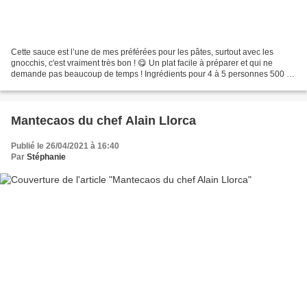
Cette sauce est l’une de mes préférées pour les pâtes, surtout avec les
gnocchis, c'est vraiment très bon ! 😋 Un plat facile à préparer et qui ne
demande pas beaucoup de temps ! Ingrédients pour 4 à 5 personnes 500 g
de pâtes fraîches ou sèches (plutôt...
Mantecaos du chef Alain Llorca
Publié le 26/04/2021 à 16:40
Par
Stéphanie