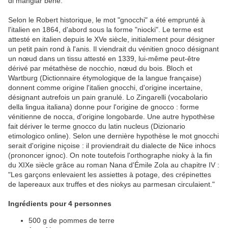
di mangiar bene.
Selon le Robert historique, le mot "gnocchi" a été emprunté à
l'italien en 1864, d'abord sous la forme "niocki". Le terme est
attesté en italien depuis le XVe siècle, initialement pour désigner
un petit pain rond à l'anis. Il viendrait du vénitien gnoco désignant
un nœud dans un tissu attesté en 1339, lui-même peut-être
dérivé par métathèse de nocchio, nœud du bois. Bloch et
Wartburg (Dictionnaire étymologique de la langue française)
donnent comme origine l'italien gnocchi, d'origine incertaine,
désignant autrefois un pain granulé. Lo Zingarelli (vocabolario
della lingua italiana) donne pour l'origine de gnocco : forme
vénitienne de nocca, d'origine longobarde. Une autre hypothèse
fait dériver le terme gnocco du latin nucleus (Dizionario
etimologico online). Selon une dernière hypothèse le mot gnocchi
serait d'origine niçoise : il proviendrait du dialecte de Nice inhocs
(prononcer ignoc). On note toutefois l'orthographe nioky à la fin
du XIXe siècle grâce au roman Nana d'Émile Zola au chapitre IV :
"Les garçons enlevaient les assiettes à potage, des crépinettes
de lapereaux aux truffes et des niokys au parmesan circulaient."
Ingrédients pour 4 personnes
500 g de pommes de terre