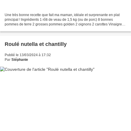
Une très bonne recette que fait ma maman, idéale et surprenante en plat
principal ! Ingrédients 1 rôti de veau de 1,5 kg (ou de porc) 8 bonnes
pommes de terre 2 grosses pommes golden 2 oignons 2 carottes Vinaigre
balsamique Huile d'olive Sel Poivre Préparation...
Roulé nutella et chantilly
Publié le 13/03/2024 à 17:32
Par
Stéphanie