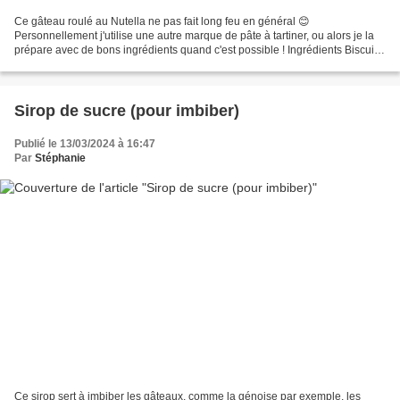
Ce gâteau roulé au Nutella ne pas fait long feu en général 😊
Personnellement j'utilise une autre marque de pâte à tartiner, ou alors je la
prépare avec de bons ingrédients quand c'est possible ! Ingrédients Biscuit
Joconde (recette ici) Sirop de sucre...
Sirop de sucre (pour imbiber)
Publié le 13/03/2024 à 16:47
Par
Stéphanie
Ce sirop sert à imbiber les gâteaux, comme la génoise par exemple, les