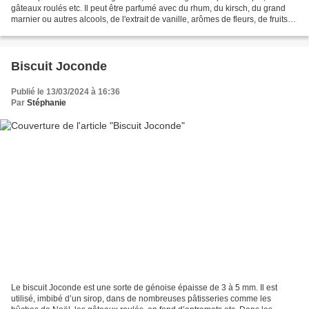
gâteaux roulés etc. Il peut être parfumé avec du rhum, du kirsch, du grand
marnier ou autres alcools, de l'extrait de vanille, arômes de fleurs, de fruits
etc. On peut aussi, par exemple,...
Biscuit Joconde
Publié le 13/03/2024 à 16:36
Par
Stéphanie
Le biscuit Joconde est une sorte de génoise épaisse de 3 à 5 mm. Il est
utilisé, imbibé d’un sirop, dans de nombreuses pâtisseries comme les