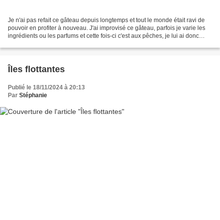
Je n'ai pas refait ce gâteau depuis longtemps et tout le monde était ravi de
pouvoir en profiter à nouveau. J'ai improvisé ce gâteau, parfois je varie les
ingrédients ou les parfums et cette fois-ci c'est aux pêches, je lui ai donc
donné le nom de pêcher...
Îles flottantes
Publié le 18/11/2024 à 20:13
Par
Stéphanie