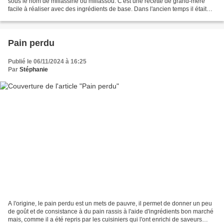
sous le nom de millassine ou millassou. C'est une recette de grand-mère
facile à réaliser avec des ingrédients de base. Dans l'ancien temps il était
préparé avec de l'eau et de...
Pain perdu
Publié le 06/11/2024 à 16:25
Par
Stéphanie
A l'origine, le pain perdu est un mets de pauvre, il permet de donner un peu
de goût et de consistance à du pain rassis à l'aide d'ingrédients bon marché
mais, comme il a été repris par les cuisiniers qui l'ont enrichi de saveurs