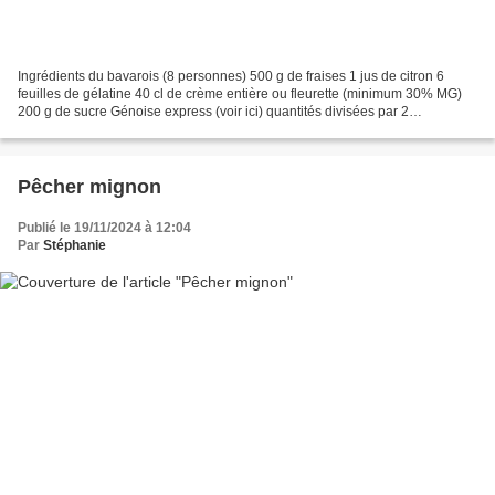
Ingrédients du bavarois (8 personnes) 500 g de fraises 1 jus de citron 6
feuilles de gélatine 40 cl de crème entière ou fleurette (minimum 30% MG)
200 g de sucre Génoise express (voir ici) quantités divisées par 2
Ingrédients du sirop 60 g de sucre 50...
Pêcher mignon
Publié le 19/11/2024 à 12:04
Par
Stéphanie