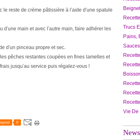
Beignet
 le reste de crème pâtissière à l'aide d'une spatule
Recette
Trucs E
u d'une main et avec l'autre main, faire adhérer les
Pains, 
Sauces
de d'un pinceau propre et sec.
Recette
les pêches restantes coupées en fines lamelles et
Recett
rais jusqu'au service puis régalez-vous !
Boisso
Recett
Recette
Recett
Vie De
epost
0
Newsl