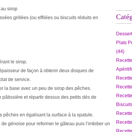
 au sirop
Catég
es grillées (ou effilées ou biscuits réduits en
Desser
Plats 
(44)
Recette
rant le sirop.
Apériti
épaisseur de façon à obtenir deux disques de
Recett
lat de service.
Recett
er la base avec un peu de sirop des pêches.
Recette
pâtissière et répartir dessus des petits dés de
Biscuit
Recett
es pêches en égalisant la surface à la spatule.
Recette
de génoise pour reformer le gâteau puis l'imbiber un
Recette