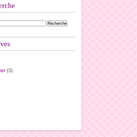
erche
ives
ier
(3)