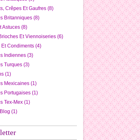
s, Crêpes Et Gaufres
(8)
s Britanniques
(8)
t Astuces
(8)
Brioches Et Viennoiseries
(6)
 Et Condiments
(4)
s Indiennes
(3)
es Turques
(3)
ns
(1)
es Mexicaines
(1)
s Portugaises
(1)
es Tex-Mex
(1)
 Blog
(1)
etter