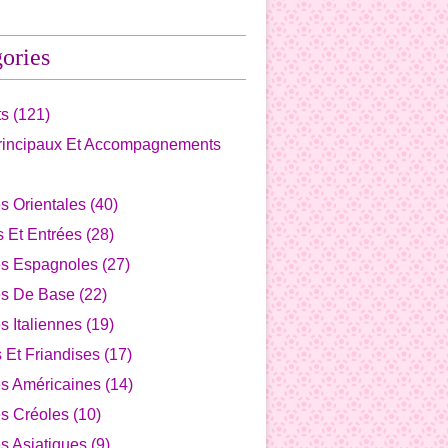
ories
ts
(121)
Principaux Et Accompagnements
s Orientales
(40)
fs Et Entrées
(28)
es Espagnoles
(27)
es De Base
(22)
s Italiennes
(19)
s Et Friandises
(17)
es Américaines
(14)
s Créoles
(10)
s Asiatiques
(9)