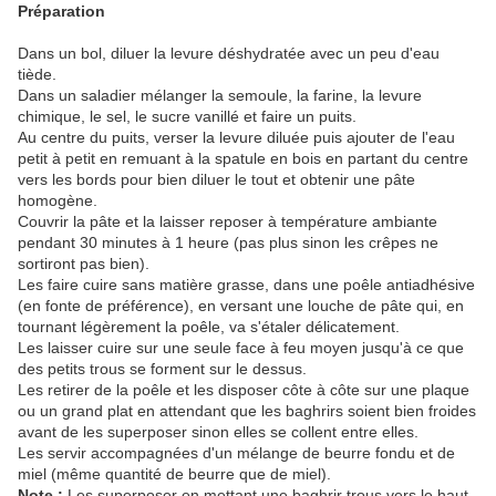
Préparation
Dans un bol, diluer la levure déshydratée avec un peu d'eau
tiède.
Dans un saladier mélanger la semoule, la farine, la levure
chimique, le sel, le sucre vanillé et faire un puits.
Au centre du puits, verser la levure diluée puis ajouter de l'eau
petit à petit en remuant à la spatule en bois en partant du centre
vers les bords pour bien diluer le tout et obtenir une pâte
homogène.
Couvrir la pâte et la laisser reposer à température ambiante
pendant 30 minutes à 1 heure (pas plus sinon les crêpes ne
sortiront pas bien).
Les faire cuire sans matière grasse, dans une poêle antiadhésive
(en fonte de préférence), en versant une louche de pâte qui, en
tournant légèrement la poêle, va s'étaler délicatement.
Les laisser cuire sur une seule face à feu moyen jusqu'à ce que
des petits trous se forment sur le dessus.
Les retirer de la poêle et les disposer côte à côte sur une plaque
ou un grand plat en attendant que les baghrirs soient bien froides
avant de les superposer sinon elles se collent entre elles.
Les servir accompagnées d'un mélange de beurre fondu et de
miel (même quantité de beurre que de miel).
Note :
Les superposer en mettant une baghrir trous vers le haut,