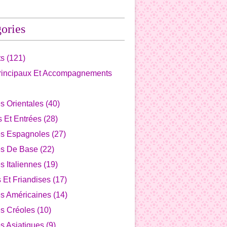
ories
ts
(121)
Principaux Et Accompagnements
s Orientales
(40)
fs Et Entrées
(28)
es Espagnoles
(27)
es De Base
(22)
s Italiennes
(19)
s Et Friandises
(17)
es Américaines
(14)
s Créoles
(10)
s Asiatiques
(9)