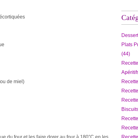
Catég
écortiquées
Desser
ue
Plats 
(44)
Recette
Apériti
(ou de miel)
Recett
Recett
Recette
Biscuit
Recett
Recette
e du four et les faire dorer au four à 180°C en les
Recette