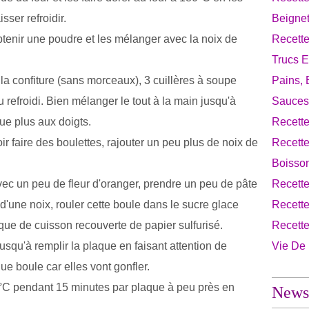
ser refroidir.
Beignet
tenir une poudre et les mélanger avec la noix de
Recette
Trucs E
, la confiture (sans morceaux), 3 cuillères à soupe
Pains, 
u refroidi. Bien mélanger le tout à la main jusqu'à
Sauces
ue plus aux doigts.
Recette
ir faire des boulettes, rajouter un peu plus de noix de
Recett
Boisso
ec un peu de fleur d'oranger, prendre un peu de pâte
Recett
d'une noix, rouler cette boule dans le sucre glace
Recette
que de cuisson recouverte de papier sulfurisé.
Recett
jusqu'à remplir la plaque en faisant attention de
Vie De
e boule car elles vont gonfler.
0°C pendant 15 minutes par plaque à peu près en
Newsl