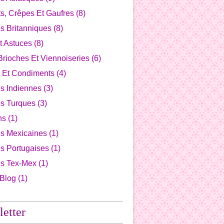
s, Crêpes Et Gaufres
(8)
s Britanniques
(8)
t Astuces
(8)
Brioches Et Viennoiseries
(6)
 Et Condiments
(4)
s Indiennes
(3)
es Turques
(3)
ns
(1)
es Mexicaines
(1)
s Portugaises
(1)
es Tex-Mex
(1)
 Blog
(1)
etter