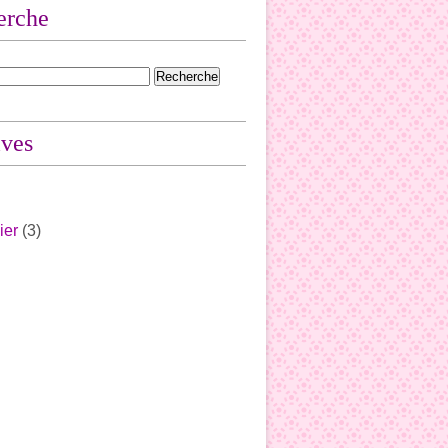
erche
ives
ier
(3)