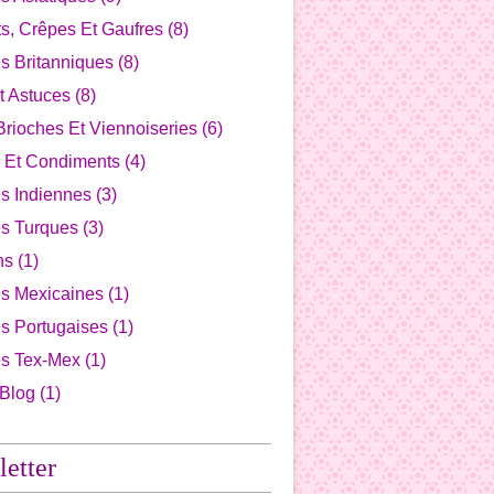
s, Crêpes Et Gaufres
(8)
s Britanniques
(8)
t Astuces
(8)
Brioches Et Viennoiseries
(6)
 Et Condiments
(4)
s Indiennes
(3)
es Turques
(3)
ns
(1)
es Mexicaines
(1)
s Portugaises
(1)
es Tex-Mex
(1)
 Blog
(1)
etter