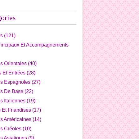
ories
ts
(121)
Principaux Et Accompagnements
s Orientales
(40)
fs Et Entrées
(28)
es Espagnoles
(27)
es De Base
(22)
s Italiennes
(19)
s Et Friandises
(17)
es Américaines
(14)
s Créoles
(10)
s Asiatiques
(9)