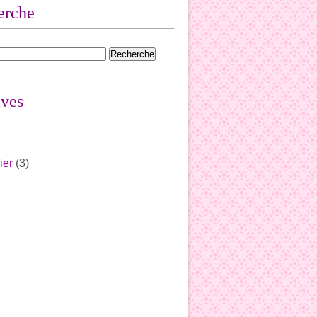
erche
ives
ier
(3)