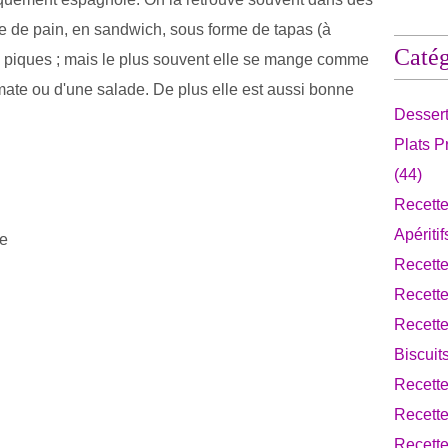
he de pain, en sandwich, sous forme de tapas (à
Catég
s piques ; mais le plus souvent elle se mange comme
ate ou d'une salade. De plus elle est aussi bonne
Desser
Plats 
(44)
Recette
Apériti
re
Recett
Recett
Recette
Biscuit
Recett
Recette
Recette