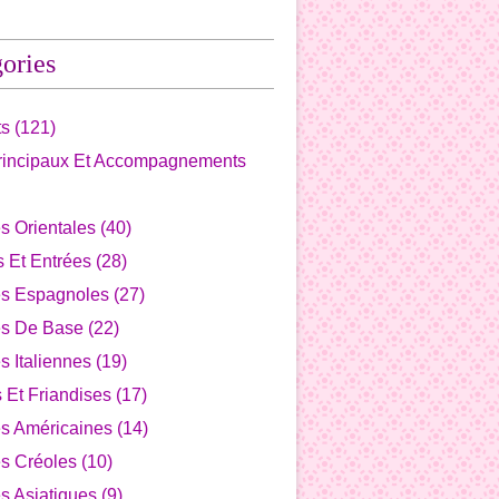
ories
ts
(121)
Principaux Et Accompagnements
s Orientales
(40)
fs Et Entrées
(28)
es Espagnoles
(27)
es De Base
(22)
s Italiennes
(19)
s Et Friandises
(17)
es Américaines
(14)
s Créoles
(10)
s Asiatiques
(9)