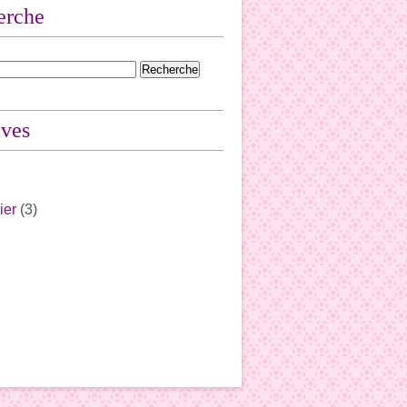
erche
ives
ier
(3)