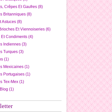
s, Crêpes Et Gaufres
(8)
s Britanniques
(8)
t Astuces
(8)
Brioches Et Viennoiseries
(6)
 Et Condiments
(4)
s Indiennes
(3)
es Turques
(3)
ns
(1)
es Mexicaines
(1)
s Portugaises
(1)
es Tex-Mex
(1)
 Blog
(1)
etter