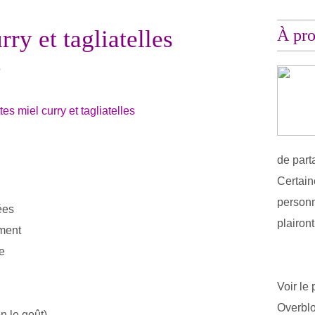
ry et tagliatelles
À pr
e
de part
Certain
personn
ées
plairon
ement
e
Voir le 
Overbl
n le goût)