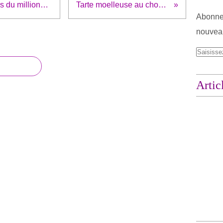
Millionaire's shortbread (sablés du millionnaire)
Tarte moelleuse au chocolat
Abonnez
nouveau
Artic