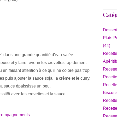
Catég
Desser
Plats 
(44)
Recette
nte" dans une grande quantité d'eau salée.
Apériti
teuse et y faire revenir les crevettes rapidement.
Recett
eu en faisant attention à ce qu'il ne colore pas trop.
Recett
s puis ajouter la sauce soja, la crème et le curry.
Recette
 la sauce épaississe un peu.
Biscuit
ussitôt avec les crevettes et la sauce.
Recett
Recette
Accompagnements
Recette