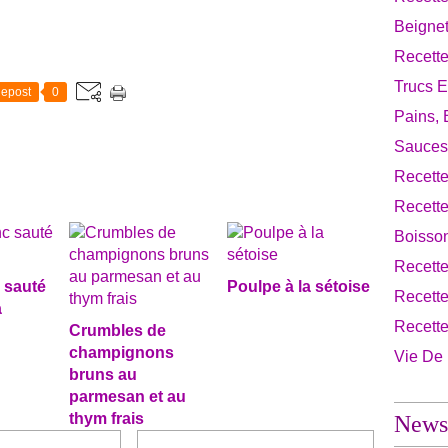
Beignet
Recette
Trucs E
epost
0
Pains, 
Sauces
Recette
Recett
Boisso
Recett
 sauté
Poulpe à la sétoise
Recette
a
Recett
Crumbles de
champignons
Vie De
bruns au
parmesan et au
thym frais
Newsl