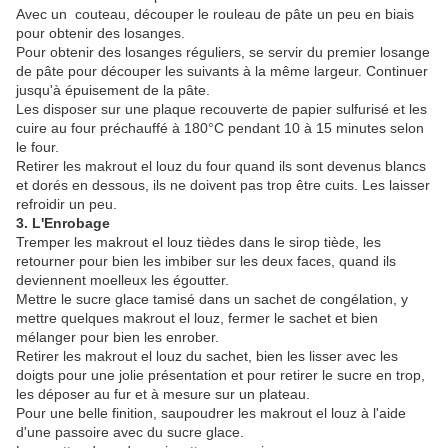
Avec un couteau, découper le rouleau de pâte un peu en biais
pour obtenir des losanges.
Pour obtenir des losanges réguliers, se servir du premier losange
de pâte pour découper les suivants à la même largeur. Continuer
jusqu'à épuisement de la pâte.
Les disposer sur une plaque recouverte de papier sulfurisé et les
cuire au four préchauffé à 180°C pendant 10 à 15 minutes selon
le four.
Retirer les makrout el louz du four quand ils sont devenus blancs
et dorés en dessous, ils ne doivent pas trop être cuits. Les laisser
refroidir un peu.
3. L'Enrobage
Tremper les makrout el louz tièdes dans le sirop tiède, les
retourner pour bien les imbiber sur les deux faces, quand ils
deviennent moelleux les égoutter.
Mettre le sucre glace tamisé dans un sachet de congélation, y
mettre quelques makrout el louz, fermer le sachet et bien
mélanger pour bien les enrober.
Retirer les makrout el louz du sachet, bien les lisser avec les
doigts pour une jolie présentation et pour retirer le sucre en trop,
les déposer au fur et à mesure sur un plateau.
Pour une belle finition, saupoudrer les makrout el louz à l'aide
d'une passoire avec du sucre glace.