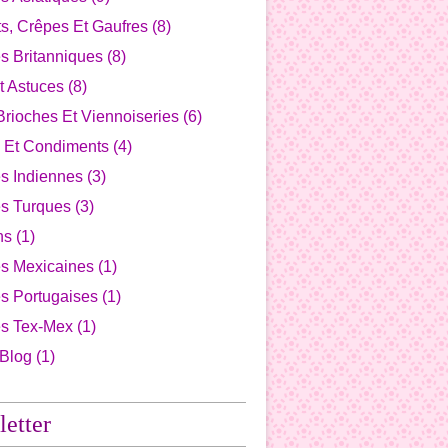
s, Crêpes Et Gaufres
(8)
s Britanniques
(8)
t Astuces
(8)
Brioches Et Viennoiseries
(6)
 Et Condiments
(4)
s Indiennes
(3)
es Turques
(3)
ns
(1)
es Mexicaines
(1)
s Portugaises
(1)
es Tex-Mex
(1)
 Blog
(1)
etter