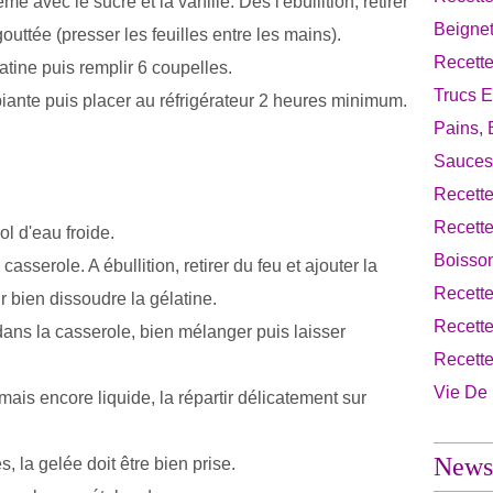
e avec le sucre et la vanille. Dès l'ébullition, retirer
Beignet
gouttée (presser les feuilles entre les mains).
Recette
tine puis remplir 6 coupelles.
Trucs E
iante puis placer au réfrigérateur 2 heures minimum.
Pains, 
Sauces
Recette
Recett
ol d'eau froide.
Boisso
asserole. A ébullition, retirer du feu et ajouter la
Recett
r bien dissoudre la gélatine.
Recette
 dans la casserole, bien mélanger puis laisser
Recett
Vie De
mais encore liquide, la répartir délicatement sur
Newsl
, la gelée doit être bien prise.