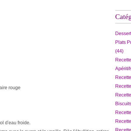
Catég
Desser
Plats 
(44)
Recette
Apériti
Recett
Recett
aire rouge
Recette
Biscuit
Recett
Recette
ol d'eau froide.
Recette