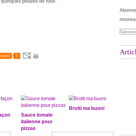
 quelques pétales de rose.
Abonnez
nouveau
Artic
epost
0
Brutti ma buoni
açon
Sauce tomate
italienne pour
pizzas