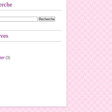
erche
ives
ier
(3)