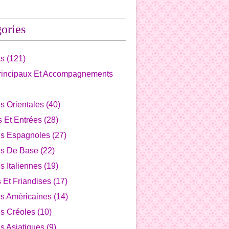
ories
ts
(121)
Principaux Et Accompagnements
s Orientales
(40)
fs Et Entrées
(28)
es Espagnoles
(27)
es De Base
(22)
s Italiennes
(19)
s Et Friandises
(17)
es Américaines
(14)
s Créoles
(10)
s Asiatiques
(9)