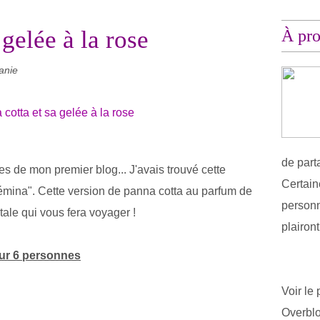
 gelée à la rose
À pr
anie
de part
es de mon premier blog... J'avais trouvé cette
Certain
mina". Cette version de panna cotta au parfum de
personn
tale qui vous fera voyager !
plairon
our 6 personnes
Voir le 
Overbl