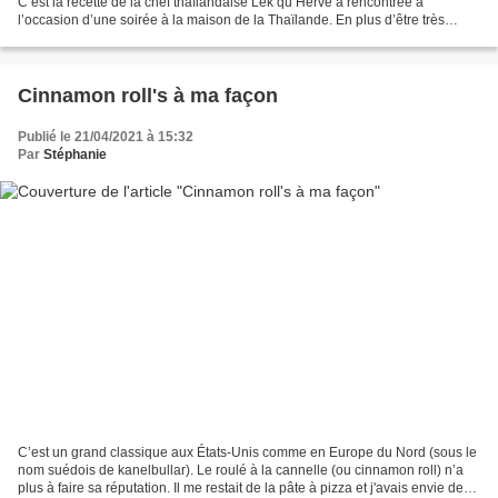
C’est la recette de la chef thaïlandaise Lek qu’Hervé à rencontrée à
l’occasion d’une soirée à la maison de la Thaïlande. En plus d’être très
savoureuse c’est une recette très...
Cinnamon roll's à ma façon
Publié le 21/04/2021 à 15:32
Par
Stéphanie
C’est un grand classique aux États-Unis comme en Europe du Nord (sous le
nom suédois de kanelbullar). Le roulé à la cannelle (ou cinnamon roll) n’a
plus à faire sa réputation. Il me restait de la pâte à pizza et j'avais envie de