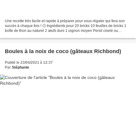
Une recette très facile et rapide à préparer pour vous régaler qui fera son
succès à chaque fois ! 🙂 Ingrédients pour 20 bricks 10 feuilles de bricks 1
boîte de thon au naturel 2 œufs durs 1 oignon moyen Persil ciselé ou
coriandre 2 càs de crème fraîche...
Boules à la noix de coco (gâteaux Richbond)
Publié le 23/04/2021 à 12:37
Par
Stéphanie