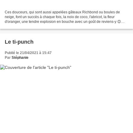
Ces douceurs, qui sont aussi appelées gâteaux Richbond ou boules de
neige, font un succès à chaque fois, la noix de coco, l'abricot, la fleur
d'oranger, une tendre explosion en bouche avec un goût de reviens-y 😊
Ingrédients 3 œufs 1 verre de sucre 1 verre...
Le ti-punch
Publié le 21/04/2021 à 15:47
Par
Stéphanie