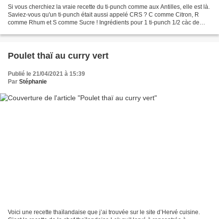
Si vous cherchiez la vraie recette du ti-punch comme aux Antilles, elle est là.
Saviez-vous qu'un ti-punch était aussi appelé CRS ? C comme Citron, R
comme Rhum et S comme Sucre ! Ingrédients pour 1 ti-punch 1/2 càc de
sucre de canne liquide (ou de sucre...
Poulet thaï au curry vert
Publié le 21/04/2021 à 15:39
Par
Stéphanie
Voici une recette thaïlandaise que j’ai trouvée sur le site d’Hervé cuisine.