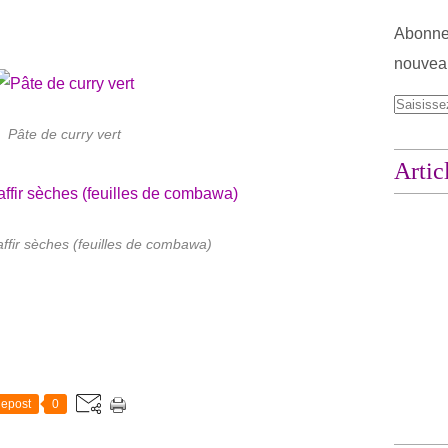
Abonnez
nouveau
Pâte de curry vert
Artic
affir sèches (feuilles de combawa)
epost
0