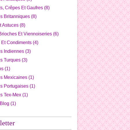
s, Crêpes Et Gaufres
(8)
s Britanniques
(8)
t Astuces
(8)
Brioches Et Viennoiseries
(6)
 Et Condiments
(4)
s Indiennes
(3)
es Turques
(3)
ns
(1)
es Mexicaines
(1)
s Portugaises
(1)
es Tex-Mex
(1)
 Blog
(1)
etter