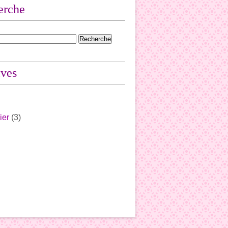
erche
ives
ier
(3)