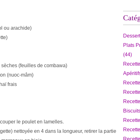
Catég
ol ou arachide)
Desser
tte)
Plats 
(44)
Recette
 ou sèches (feuilles de combawa)
Apériti
sson (nuoc-mâm)
Recett
haï frais
Recett
Recette
Biscuit
Recett
 couper le poulet en lamelles.
Recette
ette) nettoyée en 4 dans la longueur, retirer la partie
Recette