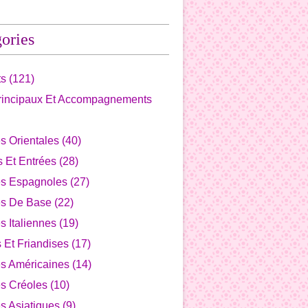
ories
ts
(121)
Principaux Et Accompagnements
s Orientales
(40)
fs Et Entrées
(28)
es Espagnoles
(27)
es De Base
(22)
s Italiennes
(19)
s Et Friandises
(17)
es Américaines
(14)
s Créoles
(10)
s Asiatiques
(9)