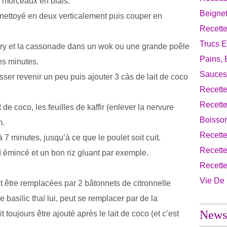
n morceaux en biais.
Beignet
 nettoyé en deux verticalement puis couper en
Recette
Trucs E
urry et la cassonade dans un wok ou une grande poêle
Pains, 
es minutes.
Sauces
sser revenir un peu puis ajouter 3 càs de lait de coco
Recette
Recett
 de coco, les feuilles de kaffir (enlever la nervure
Boisso
m.
Recett
à 7 minutes, jusqu’à ce que le poulet soit cuit.
Recette
ï émincé et un bon riz gluant par exemple.
Recett
Vie De
nt être remplacées par 2 bâtonnets de citronnelle
e basilic thaï lui, peut se remplacer par de la
Newsl
toujours être ajouté après le lait de coco (et c’est