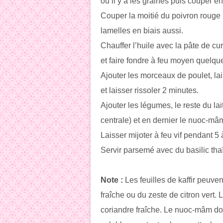
ou il y a les graines puis couper e
Couper la moitié du poivron rouge
lamelles en biais aussi.
Chauffer l’huile avec la pâte de c
et faire fondre à feu moyen quelqu
Ajouter les morceaux de poulet, lai
et laisser rissoler 2 minutes.
Ajouter les légumes, le reste du lait
centrale) et en dernier le nuoc-mâ
Laisser mijoter à feu vif pendant 5 
Servir parsemé avec du basilic tha
Note :
Les feuilles de kaffir peuve
fraîche ou du zeste de citron vert. L
coriandre fraîche. Le nuoc-mâm doit 