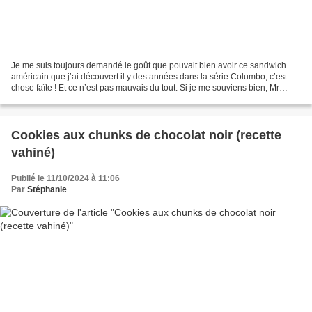
Je me suis toujours demandé le goût que pouvait bien avoir ce sandwich
américain que j’ai découvert il y des années dans la série Columbo, c’est
chose faîte ! Et ce n’est pas mauvais du tout. Si je me souviens bien, Mr
Columbo en raffolait (du moins dans...
Cookies aux chunks de chocolat noir (recette
vahiné)
Publié le 11/10/2024 à 11:06
Par
Stéphanie