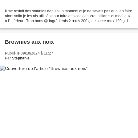
Il me restait des smarties depuis un moment et je ne savais pas quoi en faire
alors voilà je les ais utilisés pour faire des cookies, croustillants et moelleux
à l'intérieur ! Trop bons 😋 Ingrédients 2 œufs 200 g de sucre roux 120 g de
beurre mou 360...
Brownies aux noix
Publié le 09/10/2024 à 11:27
Par
Stéphanie