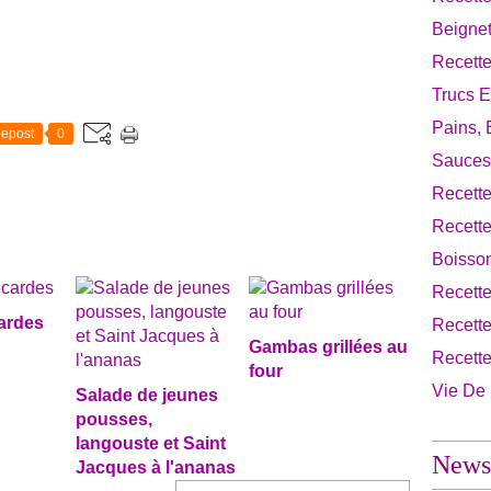
Beignet
Recette
Trucs E
Pains, 
epost
0
Sauces
Recette
Recett
Boisso
Recett
cardes
Recette
Gambas grillées au
Recett
four
Vie De
Salade de jeunes
pousses,
langouste et Saint
Newsl
Jacques à l'ananas