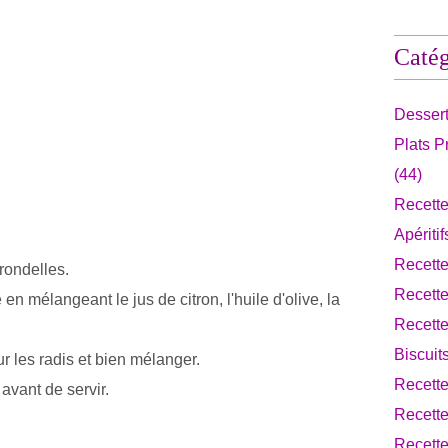
Catég
Desser
Plats 
(44)
Recette
Apériti
Recett
 rondelles.
Recett
en mélangeant le jus de citron, l'huile d'olive, la
Recette
Biscuit
ur les radis et bien mélanger.
Recett
avant de servir.
Recette
Recette