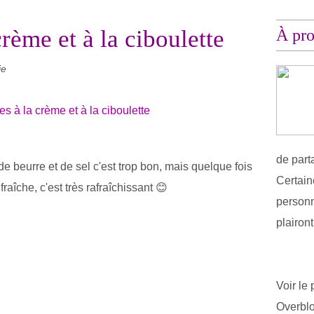
crème et à la ciboulette
À pr
ie
de part
e beurre et de sel c'est trop bon, mais quelque fois
Certain
raîche, c'est très rafraîchissant 😊
personn
plairon
Voir le 
Overbl