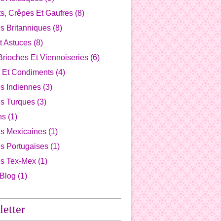
s, Crêpes Et Gaufres
(8)
s Britanniques
(8)
t Astuces
(8)
Brioches Et Viennoiseries
(6)
 Et Condiments
(4)
s Indiennes
(3)
es Turques
(3)
ns
(1)
es Mexicaines
(1)
s Portugaises
(1)
es Tex-Mex
(1)
 Blog
(1)
etter