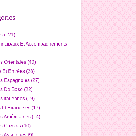
ories
ts
(121)
Principaux Et Accompagnements
s Orientales
(40)
fs Et Entrées
(28)
es Espagnoles
(27)
es De Base
(22)
s Italiennes
(19)
s Et Friandises
(17)
es Américaines
(14)
s Créoles
(10)
s Asiatiques
(9)