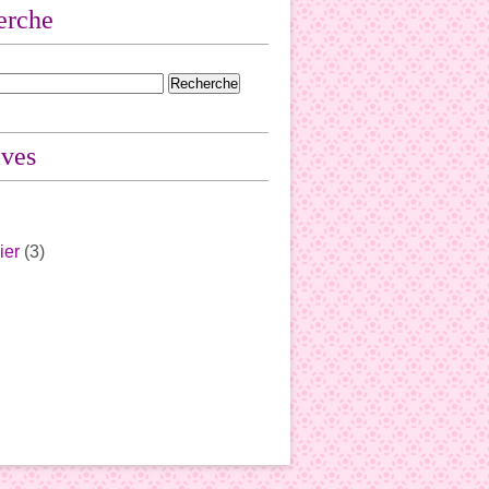
erche
ives
ier
(3)