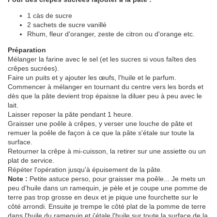
1 càs de sucre
2 sachets de sucre vanillé
Rhum, fleur d'oranger, zeste de citron ou d'orange etc.
Préparation
Mélanger la farine avec le sel (et les sucres si vous faîtes des
crêpes sucrées).
Faire un puits et y ajouter les œufs, l'huile et le parfum.
Commencer à mélanger en tournant du centre vers les bords et
dès que la pâte devient trop épaisse la diluer peu à peu avec le
lait.
Laisser reposer la pâte pendant 1 heure.
Graisser une poêle à crêpes, y verser une louche de pâte et
remuer la poêle de façon à ce que la pâte s'étale sur toute la
surface.
Retourner la crêpe à mi-cuisson, la retirer sur une assiette ou un
plat de service.
Répéter l'opération jusqu'à épuisement de la pâte.
Note :
Petite astuce perso, pour graisser ma poêle... Je mets un
peu d'huile dans un ramequin, je pèle et je coupe une pomme de
terre pas trop grosse en deux et je pique une fourchette sur le
côté arrondi. Ensuite je trempe le côté plat de la pomme de terre
dans l'huile du ramequin et j'étale l'huile sur toute la surface de la