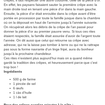
crêpes, il faut respecter une autre coutume, celle de la pièce d'or.
En effet, les paysans faisaient sauter la première crêpe avec la
main droite tout en tenant une pièce d'or dans la main gauche.
Ensuite, la pièce d'or était enroulée dans la crêpe avant d'être
portée en procession par toute la famille jusque dans la chambre
où on la déposait en haut de l'armoire jusqu'à l'année suivante.
On récupérait alors les débris de la crêpe de l'an passé pour
donner la pièce d'or au premier pauvre venu. Si tous ces rites
étaient respectés, la famille était assurée d'avoir de l'argent toute
l'année. On dit aussi que celui qui retourne sa crêpe avec
adresse, qui ne la laisse pas tomber à terre ou qui ne la rattrape
pas sous la forme navrante d'un linge fripé, aura du bonheur
jusqu'à la prochaine chandeleur.
Ces rites n'existent plus aujourd'hui mais on a quand même
gardé la tradition des crêpes, et heureusement parce-que c'est
trop bon !
Ingrédients
500 g de farine
1 pincée de sel
6 œufs
1 càs d'huile
1 l de lait
Pour des crêpes sucrées rajouter à la pâte :