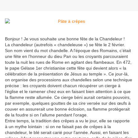
Bonjour ! Je vous souhaite une bonne fête de la Chandeleur !
La chandeleur (autrefois « chandeleuse ») se fête le 2 février.
Son nom vient du mot chandelle. A l'époque des Romains, c’était
une fête en l'honneur du dieu Pan ou les croyants parcouraient
toute la nuit les rues de Rome en agitant des flambeaux. En 472,
le pape Gélase 1er christianise cette fête qui devient alors « la
célébration de la présentation de Jésus au temple ». Ce jour-là,
on organise des processions aux chandelles selon une technique
précise : les croyants doivent chacun récupérer un cierge à
l'église et le ramener chez eux en faisant bien attention à ce que
la flamme reste allumée. Ce cierge béni aurait certains pouvoirs,
par exemple, quelques gouttes de sa cire versée sur des œufs à
couver en assurerait une bonne éclosion, sa flamme protègerait
de la foudre si on l'allume pendant l'orage.
Entre temps, la tradition des crêpes a vu le jour, elle se rapporte
à un mythe lointain : si on ne faisait pas de crêpes à la
chandeleur, le blé serait carié pour l'année. Aussi, en faisant les