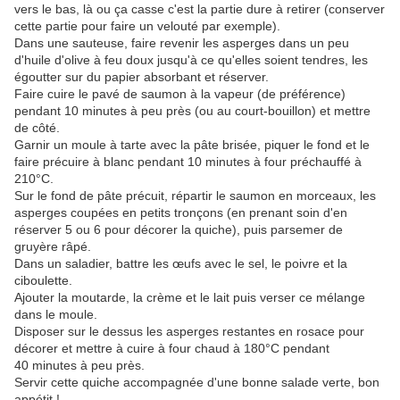
vers le bas, là ou ça casse c'est la partie dure à retirer (conserver
cette partie pour faire un velouté par exemple).
Dans une sauteuse, faire revenir les asperges dans un peu
d'huile d'olive à feu doux jusqu'à ce qu'elles soient tendres, les
égoutter sur du papier absorbant et réserver.
Faire cuire le pavé de saumon à la vapeur (de préférence)
pendant 10 minutes à peu près (ou au court-bouillon) et mettre
de côté.
Garnir un moule à tarte avec la pâte brisée, piquer le fond et le
faire précuire à blanc pendant 10 minutes à four préchauffé à
210°C.
Sur le fond de pâte précuit, répartir le saumon en morceaux, les
asperges coupées en petits tronçons (en prenant soin d'en
réserver 5 ou 6 pour décorer la quiche), puis parsemer de
gruyère râpé.
Dans un saladier, battre les œufs avec le sel, le poivre et la
ciboulette.
Ajouter la moutarde, la crème et le lait puis verser ce mélange
dans le moule.
Disposer sur le dessus les asperges restantes en rosace pour
décorer et mettre à cuire à four chaud à 180°C pendant
40 minutes à peu près.
Servir cette quiche accompagnée d'une bonne salade verte, bon
appétit !