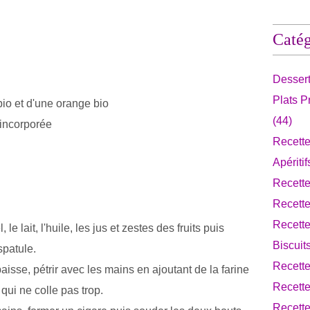
Catég
Desser
Plats 
bio et d'une orange bio
(44)
 incorporée
Recette
Apériti
Recett
Recett
Recette
 le lait, l'huile, les jus et zestes des fruits puis
Biscuit
spatule.
Recett
sse, pétrir avec les mains en ajoutant de la farine
Recette
qui ne colle pas trop.
Recette