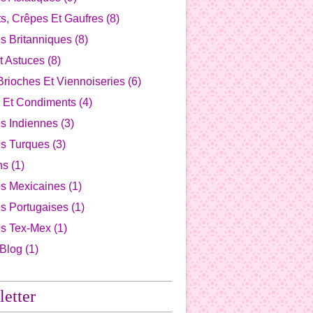
s, Crêpes Et Gaufres
(8)
s Britanniques
(8)
t Astuces
(8)
Brioches Et Viennoiseries
(6)
 Et Condiments
(4)
s Indiennes
(3)
es Turques
(3)
ns
(1)
es Mexicaines
(1)
s Portugaises
(1)
es Tex-Mex
(1)
 Blog
(1)
etter