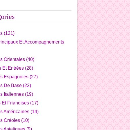
ories
ts
(121)
Principaux Et Accompagnements
s Orientales
(40)
fs Et Entrées
(28)
es Espagnoles
(27)
es De Base
(22)
s Italiennes
(19)
s Et Friandises
(17)
es Américaines
(14)
s Créoles
(10)
s Asiatiques
(9)