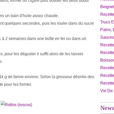
ains, former un cigare puis souder les deux bouts
Beignet
Recette
dans un bain d'huile assez chaude.
Trucs E
nt quelques secondes, puis les rouler dans du sucre
Pains, 
Sauces
 1 à 2 semaines dans une boîte en fer ou dans un
Recette
Recett
 pour les déguster il suffit alors de les laisser
Boisso
e.
Recett
Recette
1k g de farine environ. Selon la grosseur désirée des
Recett
e pour les former.
Vie De
Newsl