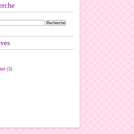
erche
ives
ier
(3)