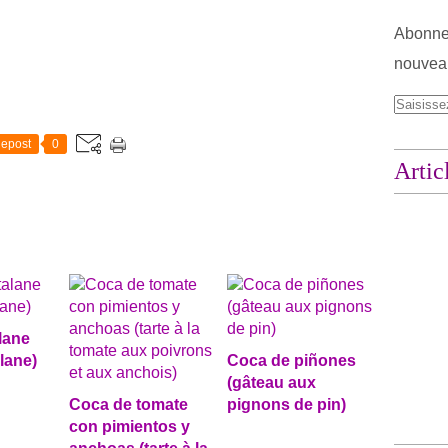
Abonnez
nouveau
epost
0
Artic
lane
lane)
Coca de piñones
(gâteau aux
Coca de tomate
pignons de pin)
con pimientos y